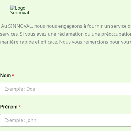
Aller
Réclamations
au
contenu
Au SINNOVAL, nous nous engageons à fournir un service de co
services. Si vous avez une réclamation ou une préoccupatio
manière rapide et efficace. Nous vous remercions pour votr
d
Nom
*
e
l
a
E
-
m
Prénom
*
a
i
l