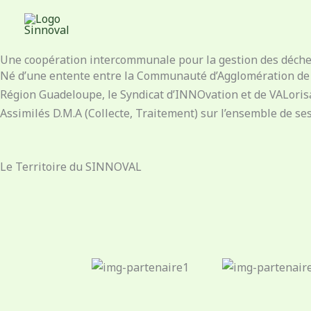
Aller
Qui sommes-nous ?
au
contenu
Une coopération intercommunale pour la gestion des déch
Né d’une entente entre la Communauté d’Agglomération de 
Région Guadeloupe, le Syndicat d’INNOvation et de VALori
Assimilés D.M.A (Collecte, Traitement) sur l’ensemble de se
Le Territoire du SINNOVAL