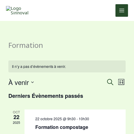
Aller
au
contenu
Formation
Il n’y a pas d’évènements à venir.
À venir
Recherche
Navig
RECHERCH
LISTE
et
de
Sélectionnez
Derniers Évènements passés
navigation
vues
une
de
Évèn
date.
vues
OCT
22
Évènements
22 octobre 2025 @ 9h30
-
10h30
2025
Formation compostage