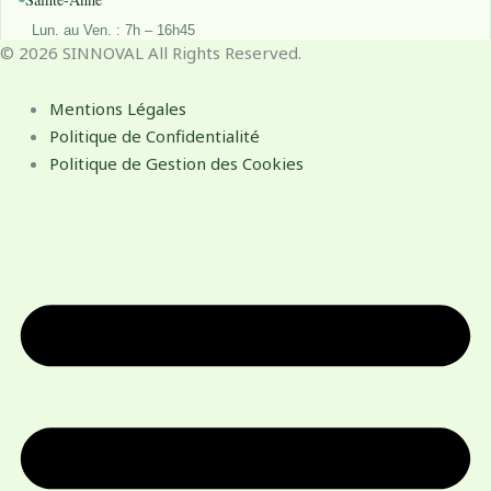
Lun. au Ven. : 7h – 16h45
© 2026 SINNOVAL All Rights Reserved.
Samedi : 7h – 15h45
Dimanche : 7h – 11h45
Mentions Légales
Saint-François
Politique de Confidentialité
Lun. au Ven. : 7h – 16h45
Politique de Gestion des Cookies
Samedi : 7h – 15h45
Dimanche : 7h – 11h45
La Désirade
Mar. au Sam. : 6h30 – 12h00
Dimanche : 7h – 11h45