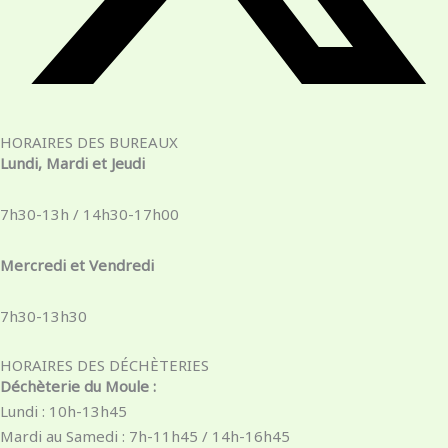
HORAIRES DES BUREAUX
Lundi, Mardi et Jeudi
7h30-13h / 14h30-17h00
Mercredi et Vendredi
7h30-13h30
HORAIRES DES DÉCHÈTERIES
Déchèterie du Moule :
Lundi : 10h-13h45
Mardi au Samedi : 7h-11h45 / 14h-16h45