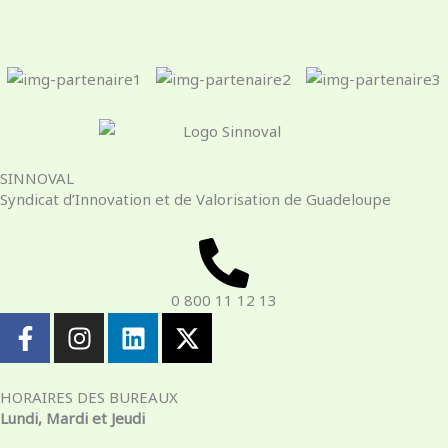
SINNOVAL
Syndicat d’Innovation et de Valorisation de Guadeloupe
0 800 11 12 13
F
I
L
X
a
n
i
-
c
s
n
t
e
t
k
w
HORAIRES DES BUREAUX
b
a
e
i
Lundi, Mardi et Jeudi