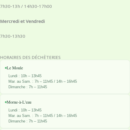
o
g
d
t
o
r
i
t
7h30-13h / 14h30-17h00
k
a
n
e
-
m
r
Mercredi et Vendredi
f
7h30-13h30
HORAIRES DES DÉCHÈTERIES
Le Moule
Lundi : 10h – 13h45
Mar. au Sam. : 7h – 11h45 / 14h – 16h45
Dimanche : 7h – 11h45
Morne-à-L'eau
Lundi : 10h – 13h45
Mar. au Sam. : 7h – 11h45 / 14h – 16h45
Dimanche : 7h – 11h45