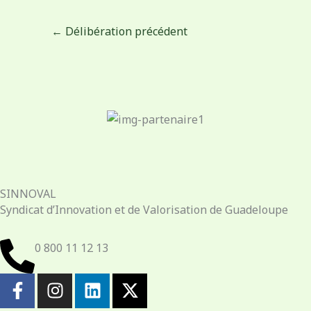
←
Délibération précédent
SINNOVAL
Syndicat d’Innovation et de Valorisation de Guadeloupe
0 800 11 12 13
F
I
L
X
a
n
i
-