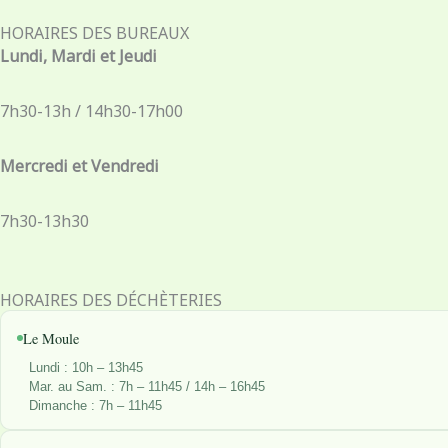
c
s
n
t
e
t
k
w
HORAIRES DES BUREAUX
b
a
e
i
Lundi, Mardi et Jeudi
o
g
d
t
o
r
i
t
7h30-13h / 14h30-17h00
k
a
n
e
-
m
r
Mercredi et Vendredi
f
7h30-13h30
HORAIRES DES DÉCHÈTERIES
Le Moule
Lundi : 10h – 13h45
Mar. au Sam. : 7h – 11h45 / 14h – 16h45
Dimanche : 7h – 11h45