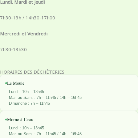
b
a
e
i
Lundi, Mardi et Jeudi
o
g
d
t
o
r
i
t
7h30-13h / 14h30-17h00
k
a
n
e
-
m
r
Mercredi et Vendredi
f
7h30-13h30
HORAIRES DES DÉCHÈTERIES
Le Moule
Lundi : 10h – 13h45
Mar. au Sam. : 7h – 11h45 / 14h – 16h45
Dimanche : 7h – 11h45
Morne-à-L'eau
Lundi : 10h – 13h45
Mar. au Sam. : 7h – 11h45 / 14h – 16h45