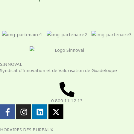
SINNOVAL
Syndicat d’Innovation et de Valorisation de Guadeloupe
0 800 11 12 13
F
I
L
X
a
n
i
-
c
s
n
t
e
t
k
w
HORAIRES DES BUREAUX