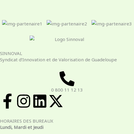
SINNOVAL
Syndicat d’Innovation et de Valorisation de Guadeloupe
0 800 11 12 13
F
I
L
X
a
n
i
-
HORAIRES DES BUREAUX
c
s
n
t
Lundi, Mardi et Jeudi