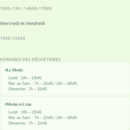
e
t
k
w
7h30-13h / 14h30-17h00
b
a
e
i
Mercredi et Vendredi
o
g
d
t
7h30-13h30
o
r
i
t
HORAIRES DES DÉCHÈTERIES
k
a
n
e
Le Moule
-
m
r
Lundi : 10h – 13h45
Mar. au Sam. : 7h – 11h45 / 14h – 16h45
Dimanche : 7h – 11h45
f
Morne-à-L'eau
Lundi : 10h – 13h45
Mar. au Sam. : 7h – 11h45 / 14h – 16h45
Dimanche : 7h – 11h45