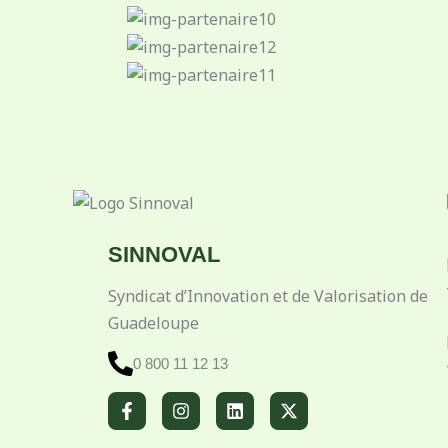
SINNOVAL
Syndicat d’Innovation et de Valorisation de
Guadeloupe
0 800 11 12 13
F
I
L
X
a
n
i
-
c
s
n
t
e
t
k
w