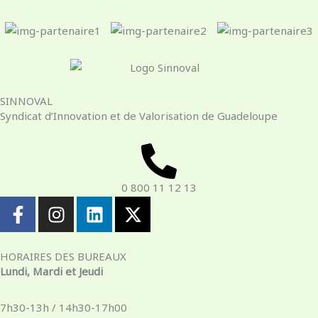
SINNOVAL
Syndicat d’Innovation et de Valorisation de Guadeloupe
0 800 11 12 13
F
I
L
X
a
n
i
-
c
s
n
t
e
t
k
w
HORAIRES DES BUREAUX
b
a
e
i
Lundi, Mardi et Jeudi
o
g
d
t
o
r
i
t
7h30-13h / 14h30-17h00