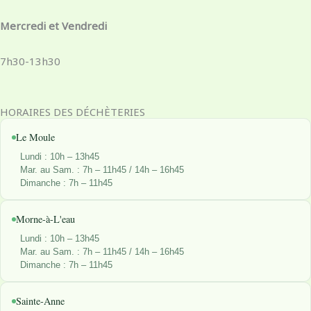
k
a
n
e
-
m
r
Mercredi et Vendredi
f
7h30-13h30
HORAIRES DES DÉCHÈTERIES
Le Moule
Lundi : 10h – 13h45
Mar. au Sam. : 7h – 11h45 / 14h – 16h45
Dimanche : 7h – 11h45
Morne-à-L'eau
Lundi : 10h – 13h45
Mar. au Sam. : 7h – 11h45 / 14h – 16h45
Dimanche : 7h – 11h45
Sainte-Anne