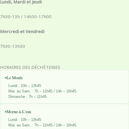
b
a
e
i
Lundi, Mardi et Jeudi
o
g
d
t
o
r
i
t
7h30-13h / 14h30-17h00
k
a
n
e
-
m
r
Mercredi et Vendredi
f
7h30-13h30
HORAIRES DES DÉCHÈTERIES
Le Moule
Lundi : 10h – 13h45
Mar. au Sam. : 7h – 11h45 / 14h – 16h45
Dimanche : 7h – 11h45
Morne-à-L'eau
Lundi : 10h – 13h45
Mar. au Sam. : 7h – 11h45 / 14h – 16h45