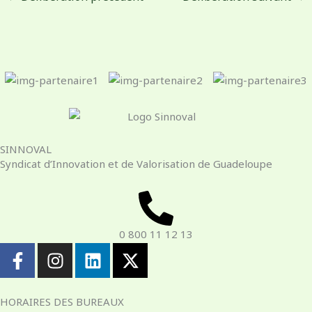
SINNOVAL
Syndicat d’Innovation et de Valorisation de Guadeloupe
0 800 11 12 13
F
I
L
X
a
n
i
-
c
s
n
t
e
t
k
w
HORAIRES DES BUREAUX