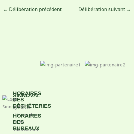
←
Délibération précédent
Délibération suivant
→
HORAIRES
SINNOVAL
DES
DÉCHÈTERIES
Syndicat
d’Innovation
HORAIRES
et de
DES
Le
BUREAUX
Valorisation